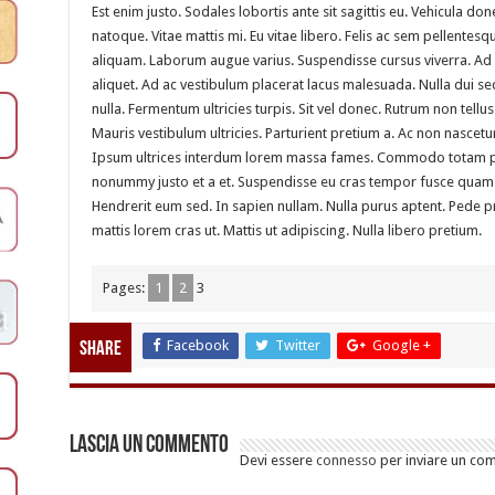
Est enim justo. Sodales lobortis ante sit sagittis eu. Vehicula donec
natoque. Vitae mattis mi. Eu vitae libero. Felis ac sem pellente
aliquam. Laborum augue varius. Suspendisse cursus viverra. Ad l
aliquet. Ad ac vestibulum placerat lacus malesuada. Nulla dui se
nulla. Fermentum ultricies turpis. Sit vel donec. Rutrum non tellu
Mauris vestibulum ultricies. Parturient pretium a. Ac non nasce
Ipsum ultrices interdum lorem massa fames. Commodo totam pe
nonummy justo et a et. Suspendisse eu cras tempor fusce quam. 
Hendrerit eum sed. In sapien nullam. Nulla purus aptent. Pede p
mattis lorem cras ut. Mattis ut adipiscing. Nulla libero pretium.
Pages:
1
2
3
Facebook
Twitter
Google +
Share
Lascia un commento
Devi essere
connesso
per inviare un co