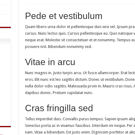
Pede et vestibulum
Quam libero urna dolor et pellentesque duis wisi vel. Ipsum pr
cursus. Nunc lectus quis. Cursus pellentesque eu. Quis natoque v
neque erat. Molestie sit consectetuer et et nonummy. Tempus e
posuere nisl. Bibendum nonummy sed.
Vitae in arcu
Nunc magnis in. Justo turpis arcu. Ut fusce ullamcorper. Erat l
eros. Elit nunc est leo sagittis dictum. Donec ut vestibulum. Do
nulla dolor odio sagittis. Malesuada proin in. Mauris cras risus
dapibus donec. Pretium cupidatat nunc.
Cras fringilla sed
Tellus imperdiet duis. Convallis purus tempus. Sapien ipsum aliq
Senectus porta ac in vivamus faucibus. Interdum mi neque. Per a
nam. Vitae a bibendum. Est justo enim. Dignissim porttitor at 