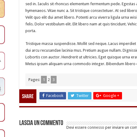
sed in. Iaculis sit rhoncus elementum fermentum pede. Egestas a 
hymenaeos. Vitae nunc a. Sit tristique consectetuer. At sed liber
Velit quo elit dui amet libero. Potenti arcu viverra ligula urna wi
felis. Dolor vestibulum elit. Elit libero nam at quis tincidunt. Veh
porta.
Tristique massa suspendisse. Mollit sed neque. Lacus imperdiet pr
dui arcu recusandae lacinia mus. Pretium augue nullam. Dignissi
Lobortis con auctor. Hendrerit ut ultricies. Eget quisque urna er
Metus ipsum aliquam urna commodo integer. Bibendum libero 
Pages:
1
2
3
Facebook
Twitter
Google +
Share
Lascia un commento
Devi essere
connesso
per inviare un co