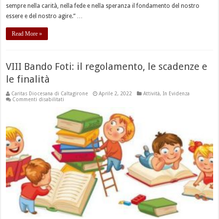
sempre nella carità, nella fede e nella speranza il fondamento del nostro
essere e del nostro agire.” …
Read More »
VIII Bando Foti: il regolamento, le scadenze e
le finalità
Caritas Diocesana di Caltagirone
Aprile 2, 2022
Attività
,
In Evidenza
su
Commenti disabilitati
VIII
Bando
Foti:
il
regolamento,
le
scadenze
e
le
finalità