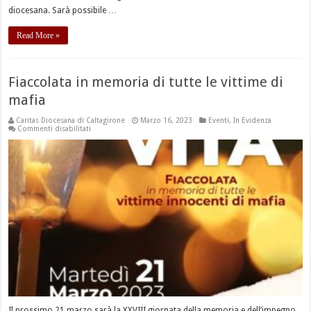
diocesana. Sarà possibile …
Read More »
Fiaccolata in memoria di tutte le vittime di
mafia
Caritas Diocesana di Caltagirone
Marzo 16, 2023
Eventi
,
In Evidenza
su
Commenti disabilitati
Fiaccolata
in
memoria
di
tutte
le
vittime
di
mafia
Il prossimo 21 marzo sarà la XXVIII giornata della memoria e dell’impegno