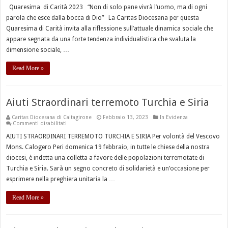
Quaresima di Carità 2023 “Non di solo pane vivrà l’uomo, ma di ogni
parola che esce dalla bocca di Dio” La Caritas Diocesana per questa
Quaresima di Carità invita alla riflessione sull’attuale dinamica sociale che
appare segnata da una forte tendenza individualistica che svaluta la
dimensione sociale, …
Read More »
Aiuti Straordinari terremoto Turchia e Siria
Caritas Diocesana di Caltagirone
Febbraio 13, 2023
In Evidenza
su
Commenti disabilitati
Aiuti
Straordinari
AIUTI STRAORDINARI TERREMOTO TURCHIA E SIRIA Per volontà del Vescovo
terremoto
Mons. Calogero Peri domenica 19 febbraio, in tutte le chiese della nostra
Turchia
e
diocesi, è indetta una colletta a favore delle popolazioni terremotate di
Siria
Turchia e Siria. Sarà un segno concreto di solidarietà e un’occasione per
esprimere nella preghiera unitaria la …
Read More »