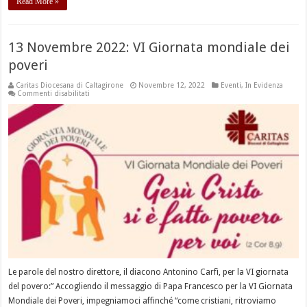
Read More »
13 Novembre 2022: VI Giornata mondiale dei
poveri
Caritas Diocesana di Caltagirone
Novembre 12, 2022
Eventi
,
In Evidenza
su
Commenti disabilitati
13
Novembre
2022:
VI
Giornata
mondiale
dei
poveri
Le parole del nostro direttore, il diacono Antonino Carfì, per la VI giornata
del povero:” Accogliendo il messaggio di Papa Francesco per la VI Giornata
Mondiale dei Poveri, impegniamoci affinché “come cristiani, ritroviamo