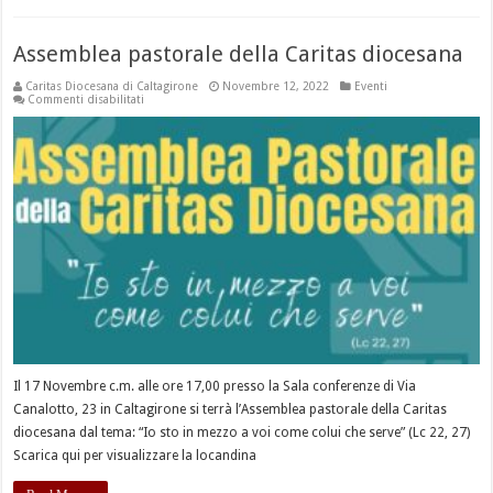
Assemblea pastorale della Caritas diocesana
Caritas Diocesana di Caltagirone
Novembre 12, 2022
Eventi
su
Commenti disabilitati
Assemblea
pastorale
della
Caritas
diocesana
Il 17 Novembre c.m. alle ore 17,00 presso la Sala conferenze di Via
Canalotto, 23 in Caltagirone si terrà l’Assemblea pastorale della Caritas
diocesana dal tema: “Io sto in mezzo a voi come colui che serve” (Lc 22, 27)
Scarica qui per visualizzare la locandina