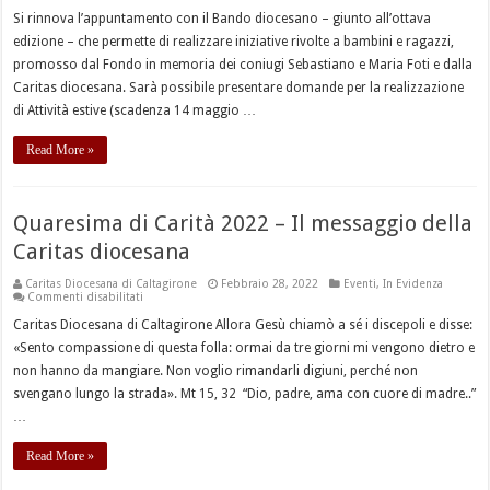
Si rinnova l’appuntamento con il Bando diocesano – giunto all’ottava
edizione – che permette di realizzare iniziative rivolte a bambini e ragazzi,
promosso dal Fondo in memoria dei coniugi Sebastiano e Maria Foti e dalla
Caritas diocesana. Sarà possibile presentare domande per la realizzazione
di Attività estive (scadenza 14 maggio …
Read More »
Quaresima di Carità 2022 – Il messaggio della
Caritas diocesana
Caritas Diocesana di Caltagirone
Febbraio 28, 2022
Eventi
,
In Evidenza
su
Commenti disabilitati
Quaresima
di
Caritas Diocesana di Caltagirone Allora Gesù chiamò a sé i discepoli e disse:
Carità
«Sento compassione di questa folla: ormai da tre giorni mi vengono dietro e
2022
–
non hanno da mangiare. Non voglio rimandarli digiuni, perché non
Il
messaggio
svengano lungo la strada». Mt 15, 32 “Dio, padre, ama con cuore di madre..”
della
Caritas
…
diocesana
Read More »