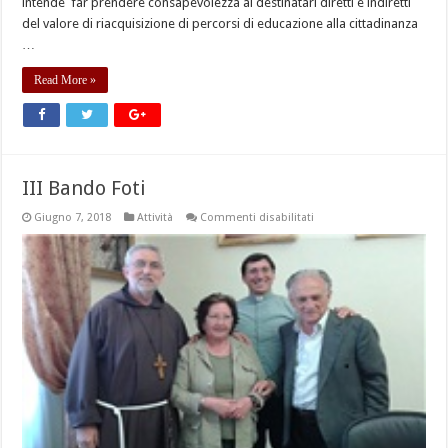
intende far prendere consapevolezza ai destinatari diretti e indiretti
del valore di riacquisizione di percorsi di educazione alla cittadinanza
…
Read More »
III Bando Foti
su
Giugno 7, 2018
Attività
Commenti disabilitati
III
Bando
Foti