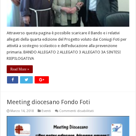
Attraverso questa pagina è possibile scaricare il Bando e i relativi
allegati della quarta edizione del Progetto voluto dai Coniugi Foti per
attività a sostegno scolastico e dell’educazione alla prevenzione
primaria. BANDO ALLEGATO 2 ALLEGATO 3 ALLEGATO 3A SINTESI
RIEPILOGATIVA
Read More »
Meeting diocesano Fondo Foti
su
Marzo 14, 2018
Eventi
Commenti disabilitati
Meeting
diocesano
Fondo
Foti