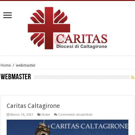
Home
/
webmaster
webmaster
Caritas Caltagirone
su
Marzo 16, 2021
Slider
Commenti disabilitati
Caritas
Caltagirone