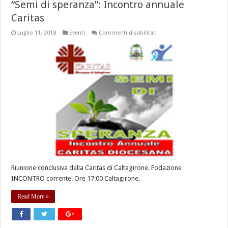
“Semi di speranza”: Incontro annuale
Caritas
su
Luglio 11, 2018
Eventi
Commenti disabilitati
“Semi
di
speranza”:
Incontro
annuale
Caritas
Riunione conclusiva della Caritas di Caltagirone. Fodazione
INCONTRO corrente. Ore 17:00 Caltagirone.
Read More »