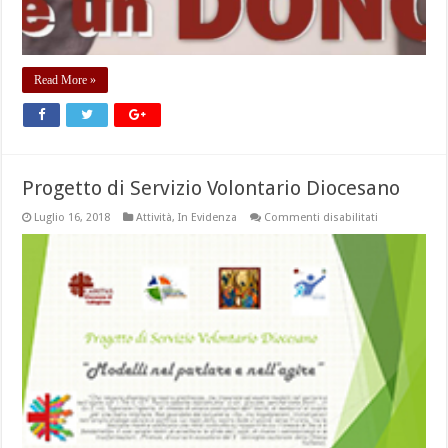
Read More »
Progetto di Servizio Volontario Diocesano
su
Luglio 16, 2018
Attività
,
In Evidenza
Commenti disabilitati
Progetto
di
Servizio
Volontario
Diocesano