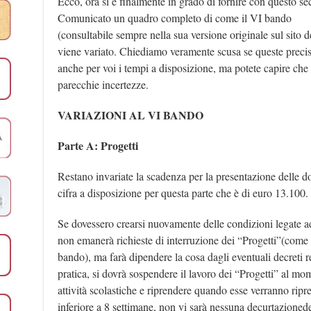
Ecco, ora si è finalmente in grado di fornire con questo s
Comunicato un quadro completo di come il VI bando
(consultabile sempre nella sua versione originale sul sito d
viene variato. Chiediamo veramente scusa se queste precisa
anche per voi i tempi a disposizione, ma potete capire che t
parecchie incertezze.
VARIAZIONI AL VI BANDO
Parte A: Progetti
Restano invariate la scadenza per la presentazione delle do
cifra a disposizione per questa parte che è di euro 13.100.
Se dovessero crearsi nuovamente delle condizioni legate ad
non emanerà richieste di interruzione dei “Progetti”(come
bando), ma farà dipendere la cosa dagli eventuali decreti rela
pratica, si dovrà sospendere il lavoro dei “Progetti” al mo
attività scolastiche e riprendere quando esse verranno ripr
inferiore a 8 settimane, non vi sarà nessuna decurtazioned