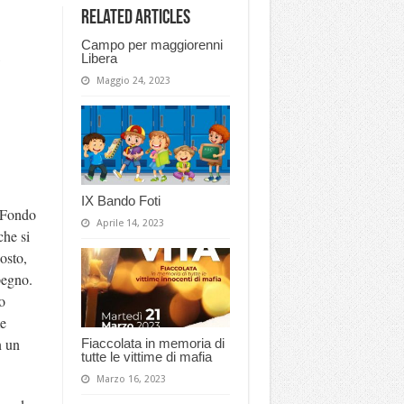
Related Articles
Campo per maggiorenni
Libera
Maggio 24, 2023
IX Bando Foti
 “Fondo
Aprile 14, 2023
che si
osto,
pegno.
o
e
n un
Fiaccolata in memoria di
tutte le vittime di mafia
Marzo 16, 2023