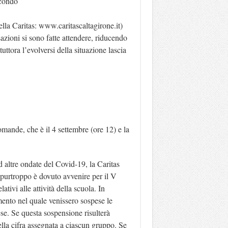
econdo
ella Caritas: www.caritascaltagirone.it)
zioni si sono fatte attendere, riducendo
uttora l’evolversi della situazione lascia
mande, che è il 4 settembre (ore 12) e la
 altre ondate del Covid-19, la Caritas
 purtroppo è dovuto avvenire per il V
tivi alle attività della scuola. In
mento nel quale venissero sospese le
ese. Se questa sospensione risulterà
ella cifra assegnata a ciascun gruppo. Se