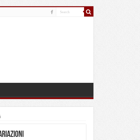
i
ariazioni