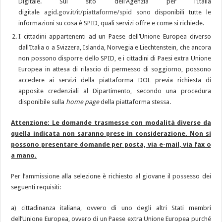
Digitale. Sul sito dell’Agenzia per l’Italia
digitale
agid.gov.it/it/piattaforme/spid
sono disponibili tutte le
informazioni su cosa è SPID, quali servizi offre e come si richiede.
I cittadini appartenenti ad un Paese dell’Unione Europea diverso
dall’Italia o a Svizzera, Islanda, Norvegia e Liechtenstein, che ancora
non possono disporre dello SPID, e i cittadini di Paesi extra Unione
Europea in attesa di rilascio di permesso di soggiorno, possono
accedere ai servizi della piattaforma DOL previa richiesta di
apposite credenziali al Dipartimento, secondo una procedura
disponibile sulla
home page
della piattaforma stessa.
Attenzione: Le domande trasmesse con modalità diverse da
quella indicata non saranno prese in considerazione. Non si
possono presentare domande per posta, via e-mail, via fax o
a mano.
Per l’ammissione alla selezione è richiesto al giovane il possesso dei
seguenti requisiti:
a) cittadinanza italiana, ovvero di uno degli altri Stati membri
dell’Unione Europea, ovvero di un Paese extra Unione Europea purché